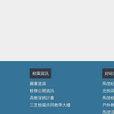
校園資訊
好站
圖書資源
馬偕
校務公開資訊
北投
高教深耕計畫
馬偕
三芝校園共同教學大樓
戶外
馬偕