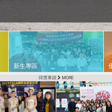
新生專區
得獎事蹟
MORE
，
竭誠歡迎您加入馬偕專校行列，成為正港的馬偕
人！ 為了讓您能更快速地認識未來在馬偕校園的
，
點滴，及進入馬偕專校就學後之相關訊息，我們
育
特別為您設置「新生專區」，期待能提供您在入