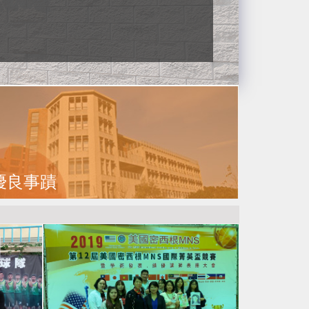
優良事蹟
馬偕財團法人馬偕醫護管理專科學校 歷年優良事
蹟