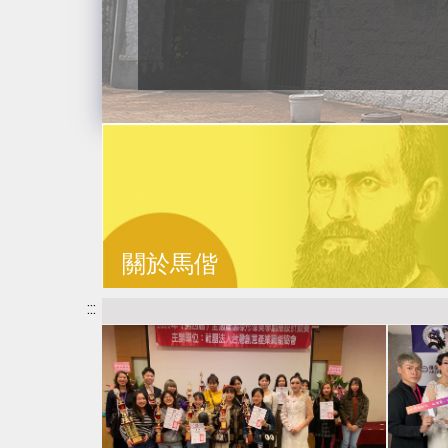
關於馬偕
:::
傳承馬偕精神，發揚基督救世愛人，關懷生命
服務人群。 培育照護與健康管理人才之標竿學
校，培育身、心、靈健全，具公民素養、博雅
內涵、終身學習及務實致用之「馬偕人」 為教