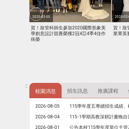
目標。
2020-02-05
2020-02-
賀！妝管科師生參加2020國際形象美
賀！妝管
學創意設計競賽榮獲2冠4亞4季4佳作
業菁英
殊榮
:::
招生訊息
推廣課程
校園消息
2026-08-05
115學年度五專續招生成績
2026-08-04
115-1學期高教深耕計畫晚
2026-08-01
公告本校115學年度單位主