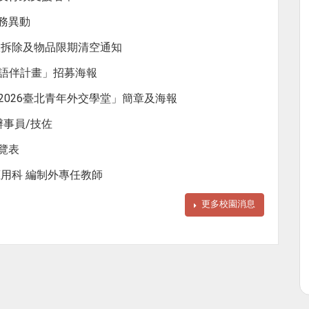
務異動
室拆除及物品限期清空通知
英語伴計畫」招募海報
「2026臺北青年外交學堂」簡章及海報
辦事員/技佐
覽表
用科 編制外專任教師
更多校園消息