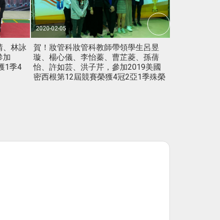
2020-02-05
2020-02-05
2020-02-05
2019-12-24
2019-11-11
2019-06-21
2019-06-13
2019-06-12
2019-05-31
2019-05-09
2019-04-09
2018-12-19
2018-11-21
2018-11-12
2018-10-29
2018-09-12
2018-05-28
2018-05-25
2018-04-30
2018-04-13
2018-03-15
2018-01-24
2017-12-22
2017-12-05
2017-11-10
2017-10-16
晴、林詠
賀！妝管科妝管科教師帶領學生呂昱
賀！妝管科師
賀！妝管科師生
賀護理科五年1
幼兒保育科
念幼保，進
賀~餐飲管理
賀~餐飲管理
賀~護理科學
賀~化妝品應
賀~馬偕專校
賀!本校楊子
賀~化妝品應
賀~馬偕專校
賀~馬偕學校
賀!恭喜本校
應用外語科4
恭賀!! 本
恭喜護理科四
恭賀慈惠社參
賀！本校護
恭賀陳漢湘校
恭喜護理科
2017萬能
恭賀~馬偕學
恭賀~本校排
參加
璇、楊心儀、李怡蓁、曹芷菱、孫蒨
型藝術節-潮
體造型國際盃
庚盃全國大
心-108年度
6000名職缺
沈芳琪參加「2
景大盃 年輕
參加「201
軍、林宜蓁、
年全國大專
教育教學卓
參加2018
度教育部徵
科學校承辦
專校院107
孫婷和姚芷
2018年第
「107年臺
學生社團評
29屆全國大
華民國大專校
學參加全國
賽應用外語科
專科學校承
際冠軍杯第
獲1季4
怡、許如芸、洪子芹，參加2019美國
墾老師~第一
殊榮。
個人賽第一
屆FHV越南
實務能力競賽
寬、許如芸
動榮獲第三名
李佩庭、陳
服務方案計畫
中心托育人員
榮獲北區預
辦之2018
能力競賽病歷
社團甲等
獲 亞軍！
錦標賽】首
第二名
第三名，4年
開幕
密西根第12屆競賽榮獲4冠2亞1季殊榮
林詠寬~第二
銅牌！
榮獲第四名
玟、許懷恩
創意塗鴉組
新北市107
榮獲應外組
第一名
作！
禎、洪子芹
同學榮獲創
卉、黃子瑛
陳姿妤同學
參加2019
軍；鄭皓云
盃，榮獲9冠
軍