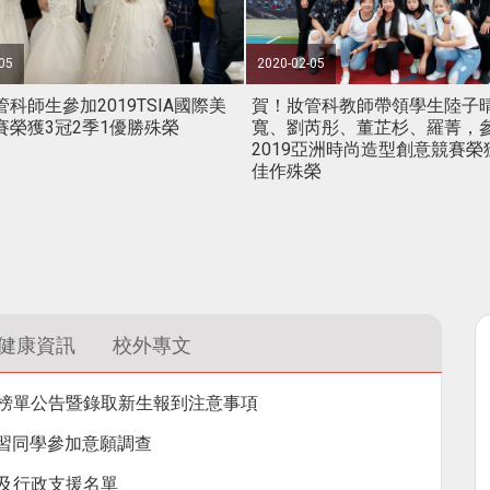
學前先熟悉校園資訊及學生權益等相關內容，讓
我們與您共同營造溫馨及友善的馬偕校園。
05
2020-02-05
科師生參加2019TSIA國際美
賀！妝管科教師帶領學生陸子
賽榮獲3冠2季1優勝殊榮
寬、劉芮彤、董芷杉、羅菁，
2019亞洲時尚造型創意競賽榮
佳作殊榮
健康資訊
校外專文
、榜單公告暨錄取新生報到注意事項
自習同學參加意願調查
管及行政支援名單